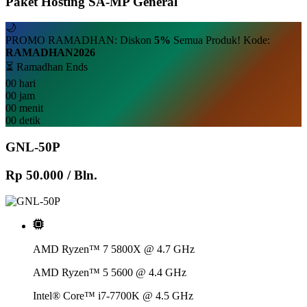
Paket Hosting SA-MP General
🌙
PROMO RAMADHAN: Diskon
5%
Semua Produk! Kode:
RAMADHAN2026
⏳ Ramadhan Ends
00
hari
00
jam
00
menit
00
detik
GNL-50P
Rp 50.000
/ Bln.
AMD Ryzen™ 7 5800X @ 4.7 GHz
AMD Ryzen™ 5 5600 @ 4.4 GHz
Intel® Core™ i7-7700K @ 4.5 GHz