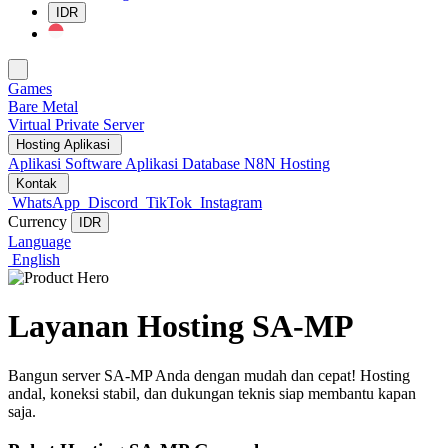
IDR
Change Language
Games
Bare Metal
Virtual Private Server
Hosting Aplikasi
Aplikasi Software
Aplikasi Database
N8N Hosting
Kontak
WhatsApp
Discord
TikTok
Instagram
Currency
IDR
Language
English
Layanan Hosting SA-MP
Bangun server SA-MP Anda dengan mudah dan cepat! Hosting
andal, koneksi stabil, dan dukungan teknis siap membantu kapan
saja.